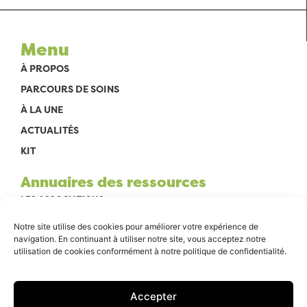
Menu
À PROPOS
PARCOURS DE SOINS
À LA UNE
ACTUALITÉS
KIT
Annuaires des ressources
LES ASSOCIATIONS
EN VILLE
Notre site utilise des cookies pour améliorer votre expérience de
navigation. En continuant à utiliser notre site, vous acceptez notre
À L’HÔPITAL
utilisation de cookies conformément à notre politique de confidentialité.
Infos pratiques
MENTIONS LÉGALES
Accepter