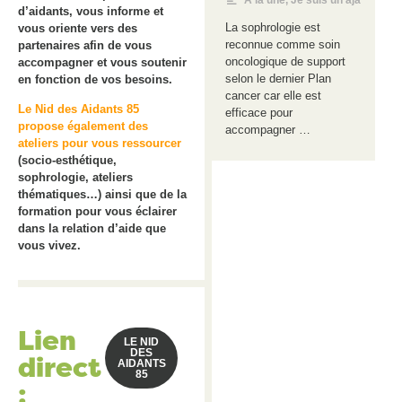
A la une
,
Je suis un aja
d’aidants, vous informe et
La sophrologie est
vous oriente vers des
reconnue comme soin
partenaires afin de vous
oncologique de support
accompagner et vous soutenir
selon le dernier Plan
en fonction de vos besoins.
cancer car elle est
Le Nid des Aidants 85
efficace pour
propose également des
accompagner …
ateliers pour vous ressourcer
(socio-esthétique,
sophrologie, ateliers
thématiques…) ainsi que de la
formation pour vous éclairer
dans la relation d’aide que
vous vivez.
Lien
LE NID
DES
direct
AIDANTS
85
: