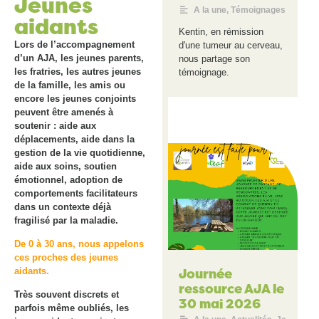
Jeunes
A la une
,
Témoignages
aidants
Kentin, en rémission
Lors de l’accompagnement
d'une tumeur au cerveau,
d’un AJA, les jeunes parents,
nous partage son
les fratries, les autres jeunes
témoignage.
de la famille, les amis ou
encore les jeunes conjoints
peuvent être amenés à
soutenir : aide aux
déplacements, aide dans la
gestion de la vie quotidienne,
aide aux soins, soutien
émotionnel, adoption de
comportements facilitateurs
dans un contexte déjà
fragilisé par la maladie.
De 0 à 30 ans, nous appelons
ces proches des jeunes
Journée
aidants.
ressource AJA le
Très souvent discrets et
30 mai 2026
parfois même oubliés, les