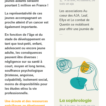
A la une
,
Actualités
,
Je
jeunes aidants seraient
suis un aja
pourtant 1 million en France !
Les associations Au
La représentativité de ces
coeur des AJA, Leaf,
jeunes accompagnant un
Ellye et Le combat de
proche atteint d’un cancer est
Quentin se mobilisent
également importante.
pour offrir une journée de
…
En fonction de l’âge et du
stade de développement en
tant que tout-petit, enfant,
adolescent ou encore jeune
adulte, les conséquences
peuvent être diverses :
négligence sur sa santé à
court, moyen et long terme,
souffrance psychologique
(tristesse, angoisse,
culpabilité), isolement social,
moins de disponibilités pour
les études et/ou la vie
professionnelle.
La sophrologie
Une écoute et des ressources
spécifiques se développent