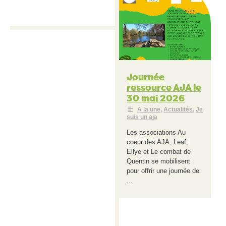
Journée
ressource AJA le
30 mai 2026
A la une
,
Actualités
,
Je
suis un aja
Les associations Au
coeur des AJA, Leaf,
Ellye et Le combat de
Quentin se mobilisent
pour offrir une journée de
…