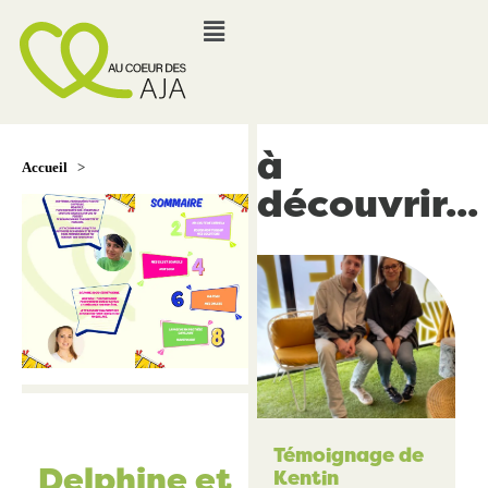
à
Accueil
>
découvrir...
Témoignage de
Delphine et
Kentin