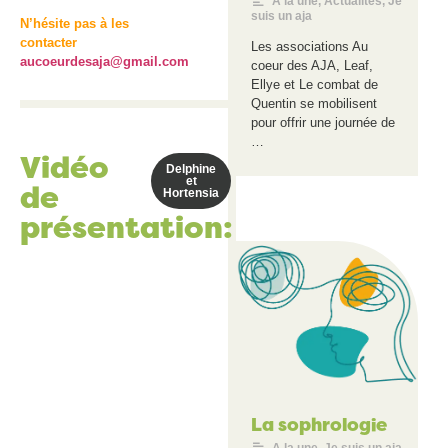
A la une
,
Actualités
,
Je
suis un aja
N’hésite pas à les
contacter
Les associations Au
aucoeurdesaja@gmail.com
coeur des AJA, Leaf,
Ellye et Le combat de
Quentin se mobilisent
pour offrir une journée de
…
Vidéo
Delphine
et
de
Hortensia
présentation:
La sophrologie